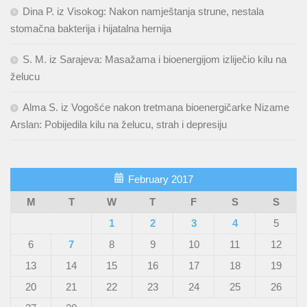
Dina P. iz Visokog: Nakon namještanja strune, nestala
stomačna bakterija i hijatalna hernija
S. M. iz Sarajeva: Masažama i bioenergijom izliječio kilu na
želucu
Alma S. iz Vogošće nakon tretmana bioenergičarke Nizame
Arslan: Pobijedila kilu na želucu, strah i depresiju
February 2017
M
T
W
T
F
S
S
1
2
3
4
5
6
7
8
9
10
11
12
13
14
15
16
17
18
19
20
21
22
23
24
25
26