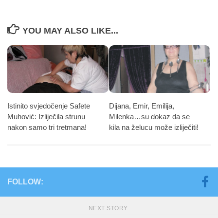
YOU MAY ALSO LIKE...
Istinito svjedočenje Safete
Dijana, Emir, Emilija,
Muhović: Izliječila strunu
Milenka…su dokaz da se
nakon samo tri tretmana!
kila na želucu može izliječiti!
FOLLOW:
NEXT STORY