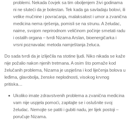
problemi. Nekada čovjek sa tim oboljenjem živi godinama
ni ne sluteći da je bolestan. Tek kada ga savladaju bolovi, ili
velike mučnine i povraćanja, malaksalost i umor a zvanična
medicina nema rješenja, pomisli se na strunu. A želudac,
naime, svojom neprirodnom veličinom počinje smetati radu
i ostalih organa – tvrdi Nizama Arslan, bioenergičarka i
vrsni poznavalac metoda namještanja želuca.
Do sada tvrdi da je izliječila na stotine ljudi. Niko nikada se kaže
nije požalio nakon njenih tretmana. A osim što pomaže kod
želučanih problema, Nizama je uspješna i kod liječenja bolova u
leđima, glavobolja, ženske neplodnosti, visokog krvnog
pritiska…
Ukoliko imate zdravstvenih problema a zvanična medicina
vam nije uspjela pomoći, zapitajte se i oslušnite svoj
želudac. Nemojte se patiti i gubiti nadu, jer lijek postoji –
poručuje Nizama.