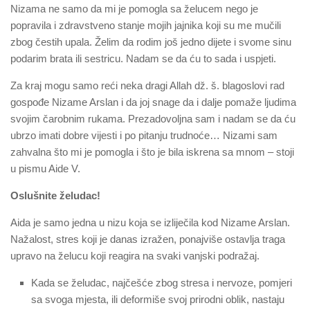
Nizama ne samo da mi je pomogla sa želucem nego je
popravila i zdravstveno stanje mojih jajnika koji su me mučili
zbog čestih upala. Želim da rodim još jedno dijete i svome sinu
podarim brata ili sestricu. Nadam se da ću to sada i uspjeti.
Za kraj mogu samo reći neka dragi Allah dž. š. blagoslovi rad
gospođe Nizame Arslan i da joj snage da i dalje pomaže ljudima
svojim čarobnim rukama. Prezadovoljna sam i nadam se da ću
ubrzo imati dobre vijesti i po pitanju trudnoće… Nizami sam
zahvalna što mi je pomogla i što je bila iskrena sa mnom – stoji
u pismu Aide V.
Oslušnite želudac!
Aida je samo jedna u nizu koja se izliječila kod Nizame Arslan.
Nažalost, stres koji je danas izražen, ponajviše ostavlja traga
upravo na želucu koji reagira na svaki vanjski podražaj.
Kada se želudac, najčešće zbog stresa i nervoze, pomjeri
sa svoga mjesta, ili deformiše svoj prirodni oblik, nastaju