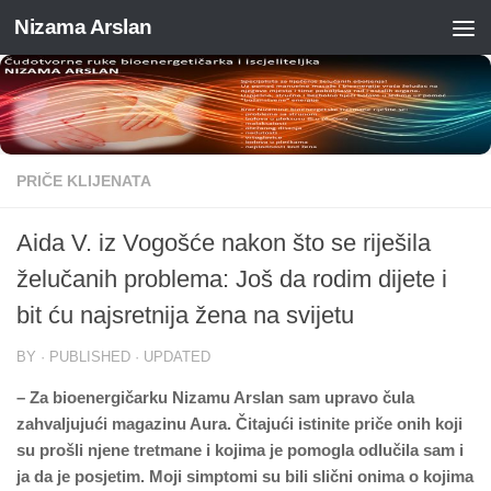
Nizama Arslan
Skip to content
PRIČE KLIJENATA
Aida V. iz Vogošće nakon što se riješila
želučanih problema: Još da rodim dijete i
bit ću najsretnija žena na svijetu
BY
· PUBLISHED
· UPDATED
– Za bioenergičarku Nizamu Arslan sam upravo čula
zahvaljujući magazinu Aura. Čitajući istinite priče onih koji
su prošli njene tretmane i kojima je pomogla odlučila sam i
ja da je posjetim. Moji simptomi su bili slični onima o kojima